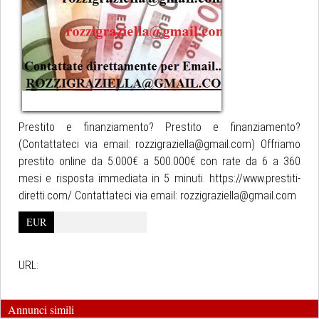
Prestito e finanziamento? Prestito e finanziamento?
(Contattateci via email: rozzigraziella@gmail.com) Offriamo
prestito online da 5.000€ a 500.000€ con rate da 6 a 360
mesi e risposta immediata in 5 minuti. https://www.prestiti-
diretti.com/ Contattateci via email: rozzigraziella@gmail.com
EUR
URL:
Annunci simili