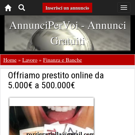
Toggle
Inserisci un annuncio
Togg
navig
navigation
AnnunciPerVoi - Annunci
Gratuiti
Home
»
Lavoro
»
Finanza e Banche
Offriamo prestito online da
5.000€ a 500.000€