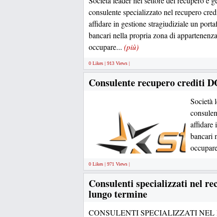
Società leader nel settore del recupero e ge
consulente specializzato nel recupero credi
affidare in gestione stragiudiziale un portaf
bancari nella propria zona di appartenenza
occupare...
(più)
0 Likes | 913 Views |
Consulente recupero credit
Società l
consulent
affidare 
bancari 
occupare
0 Likes | 971 Views |
Consulenti specializzati nel re
lungo termine
CONSULENTI SPECIALIZZATI NEL