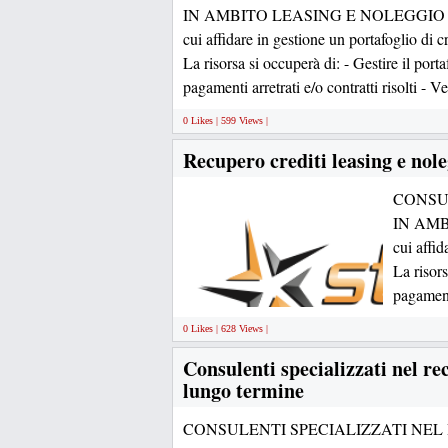
IN AMBITO LEASING E NOLEGGIO
cui affidare in gestione un portafoglio di cr
La risorsa si occuperà di: - Gestire il port
pagamenti arretrati e/o contratti risolti - Ve
0 Likes | 599 Views |
Recupero crediti leasing e nol
CONSU
IN AM
cui affid
La risors
pagamenti
0 Likes | 628 Views |
Consulenti specializzati nel re
lungo termine
CONSULENTI SPECIALIZZATI NEL