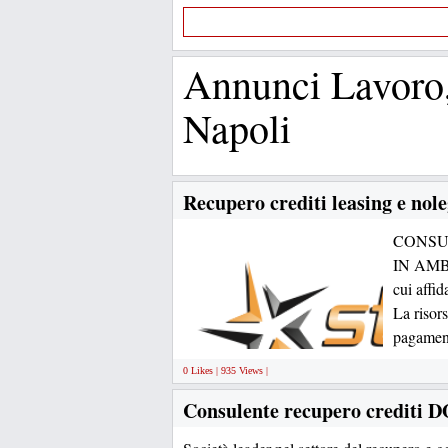
Annunci Lavoro,
Napoli
Recupero crediti leasing e nol
CONSU
IN AM
cui affid
La risors
pagamenti
0 Likes | 935 Views |
Consulente recupero credit