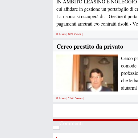
IN AMBITO LEASING E NOLEGGIO
cui affidare in gestione un portafoglio di cr
La risorsa si occuperà di: - Gestire il port
pagamenti arretrati e/o contratti risolti - Ve
0 Likes | 629 Views |
Cerco prestito da privato
Cerco pr
comode c
professi
che le ba
aiutarm
0 Likes | 1349 Views |
Commenti