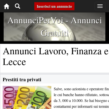
Toggle
Inserisci un annuncio
Togg
navig
navigation
AnnunciPerVoi - Annunci
Gratuiti
Annunci Lavoro, Finanza 
Lecce
Prestiti tra privati
Salve, sono azionista e operatore fin
le cui banche hanno rifiutato, sottosc
da 3, 000 a 10.000. Se hai bisogno di
contattarmi per informarti sui termin