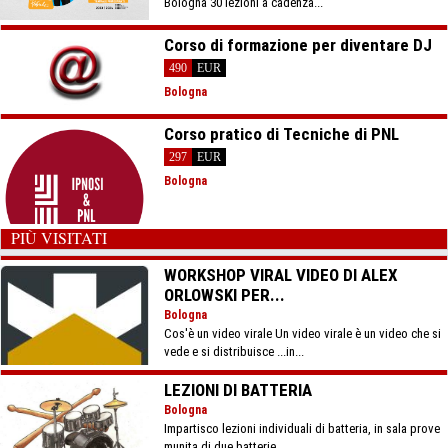
Bologna 30 lezioni a cadenza...
Corso di formazione per diventare DJ
490
EUR
Bologna
Corso pratico di Tecniche di PNL
297
EUR
Bologna
PIÙ VISITATI
WORKSHOP VIRAL VIDEO DI ALEX
ORLOWSKI PER...
Bologna
Cos'è un video virale Un video virale è un video che si
vede e si distribuisce ...in...
LEZIONI DI BATTERIA
Bologna
Impartisco lezioni individuali di batteria, in sala prove
munita di due batterie...