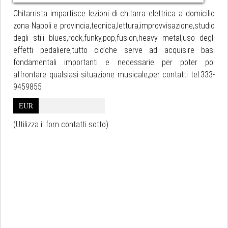
Chitarrista impartisce lezioni di chitarra elettrica a domicilio
zona Napoli e provincia,tecnica,lettura,improvvisazione,studio
degli stili blues,rock,funky,pop,fusion,heavy metal,uso degli
effetti pedaliere,tutto cio’che serve ad acquisire basi
fondamentali importanti e necessarie per poter poi
affrontare qualsiasi situazione musicale,per contatti tel.333-
9459855
EUR
(Utilizza il forn contatti sotto)