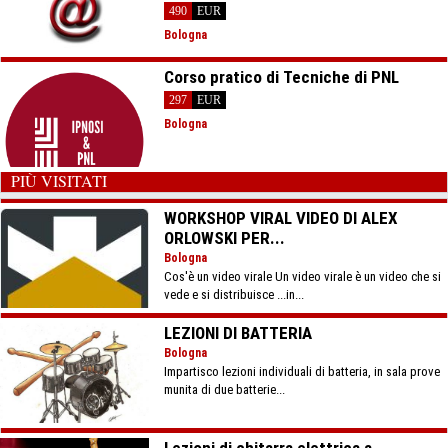
490
EUR
Bologna
Corso pratico di Tecniche di PNL
297
EUR
Bologna
PIÙ VISITATI
WORKSHOP VIRAL VIDEO DI ALEX
ORLOWSKI PER...
Bologna
Cos'è un video virale Un video virale è un video che si
vede e si distribuisce ...in...
LEZIONI DI BATTERIA
Bologna
Impartisco lezioni individuali di batteria, in sala prove
munita di due batterie...
Lezioni di chitarra elettrica a