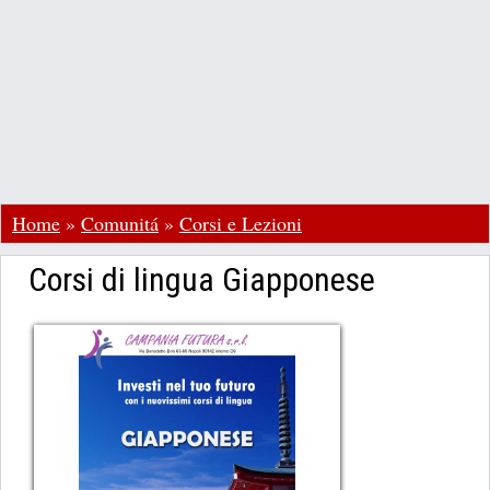
Home
»
Comunitá
»
Corsi e Lezioni
Corsi di lingua Giapponese