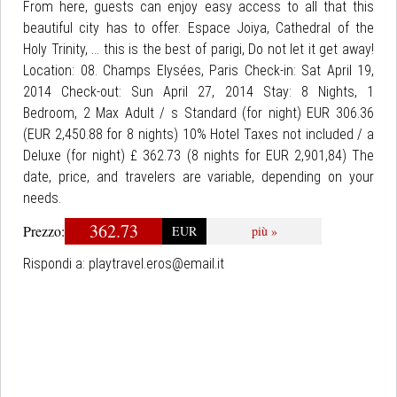
From here, guests can enjoy easy access to all that this
beautiful city has to offer. Espace Joiya, Cathedral of the
Holy Trinity, ... this is the best of parigi, Do not let it get away!
Location: 08. Champs Elysées, Paris Check-in: Sat April 19,
2014 Check-out: Sun April 27, 2014 Stay: 8 Nights, 1
Bedroom, 2 Max Adult / s Standard (for night) EUR 306.36
(EUR 2,450.88 for 8 nights) 10% Hotel Taxes not included / a
Deluxe (for night) £ 362.73 (8 nights for EUR 2,901,84) The
date, price, and travelers are variable, depending on your
needs.
362.73
Prezzo:
EUR
più »
Rispondi a:
playtravel.eros@email.it