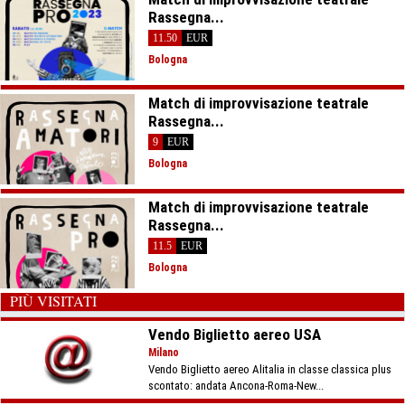
Rassegna...
11.50
EUR
Bologna
Match di improvvisazione teatrale
Rassegna...
9
EUR
Bologna
Match di improvvisazione teatrale
Rassegna...
11.5
EUR
Bologna
PIÙ VISITATI
Vendo Biglietto aereo USA
Milano
Vendo Biglietto aereo Alitalia in classe classica plus
scontato: andata Ancona-Roma-New...