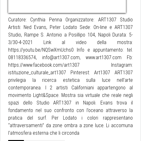
Curatore: Cynthia Penna Organizzatore: ART1307 Studio
Artisti: Ned Evans, Peter Lodato Sede: On-line e ART1307
Studio, Rampe S. Antonio a Posillipo 104, Napoli Durata: 5-
3/30-4-2021 Link al video della mostra:
https://youtu.be/NQSwXmUchs0 Info e appuntamento: tel.
08118336574, info@art1307.com, www.art1307.com Fb:
https://www.facebook.com/art1307 Instagram:
istituzione_culturale_art1307 Pinterest: Art1307 ART1307
privilegia la ricerca estetica sulla luce nell’arte
contemporanea. I 2 artisti Californiani appartengono al
movimento Light&Space. Mostra sia virtuale che reale negli
spazi dello Studio ART1307 in Napoli. Evans trova il
fondamento nel suo confronto con l’oceano attraverso la
pratica del surf. Per Lodato i colori rappresentano
“attraversamenti” da zone ombra a zone luce. Li accomuna
l’atmosfera esterna che li circonda