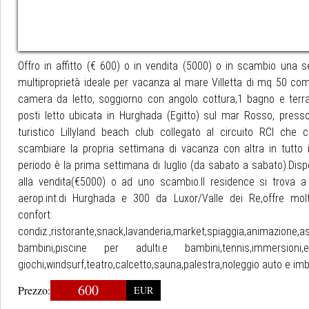
Offro in affitto (€ 600) o in vendita (5000) o in scambio una s
multiproprietà ideale per vacanza al mare Villetta di mq 50 co
camera da letto, soggiorno con angolo cottura,1 bagno e terr
posti letto ubicata in Hurghada (Egitto) sul mar Rosso, presso i
turistico Lillyland beach club collegato al circuito RCI che 
scambiare la propria settimana di vacanza con altra in tutto i
periodo è la prima settimana di luglio (da sabato a sabato).Dis
alla vendita(€5000) o ad uno scambio.Il residence si trova a
aerop.int.di Hurghada e 300 da Luxor/Valle dei Re,offre molt
confort: Ar
condiz.,ristorante,snack,lavanderia,market,spiaggia,animazione,as
bambini,piscine per adulti.e bambini,tennis,immersioni,equ
giochi,windsurf,teatro,calcetto,sauna,palestra,noleggio auto e im
600
Prezzo:
EUR