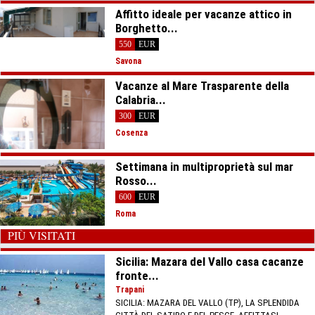
Affitto ideale per vacanze attico in
Borghetto...
550
EUR
Savona
Vacanze al Mare Trasparente della
Calabria...
300
EUR
Cosenza
Settimana in multiproprietà sul mar
Rosso...
600
EUR
Roma
PIÙ VISITATI
Sicilia: Mazara del Vallo casa cacanze
fronte...
Trapani
SICILIA: MAZARA DEL VALLO (TP), LA SPLENDIDA