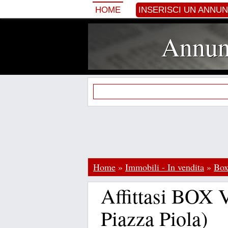
HOME
INSERISCI UN ANNU
Annunc
Home
»
Immobili - In vendita
»
Box
Affittasi BOX 
Piazza Piola)