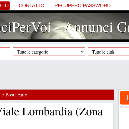
NCIO
CONTATTO
RECUPERO PASSWORD
iPerVoi - Annunci Gr
 e Posti Auto
Viale Lombardia (Zona