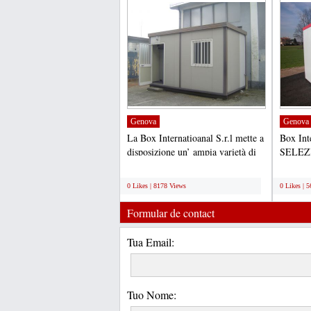
Genova
Genova
La Box Internatioanal S.r.l mette a
Box Int
disposizione un’ ampia varietà di
SELEZ
monoblocchi,...
ULTERI
;
;
0 Likes | 8178 Views
0 Likes | 
Formular de contact
Tua Email:
Tuo Nome: