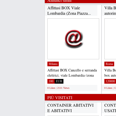
Annunci simili
Affittasi BOX Viale
Villa 
Lombardia (Zona Piazza...
autori
Milano
Roma
Affittasi BOX Cancello e serranda
Villa B
elettrici, viale Lombardia (zona
box aut
piazza Piola),...
attualme
180
EUR
120000
0 Likes | 2111 Views
0 Likes | 
PIÙ VISITATI
CONTAINER ABITATIVI
CONT
E ABITATIVI
USAT