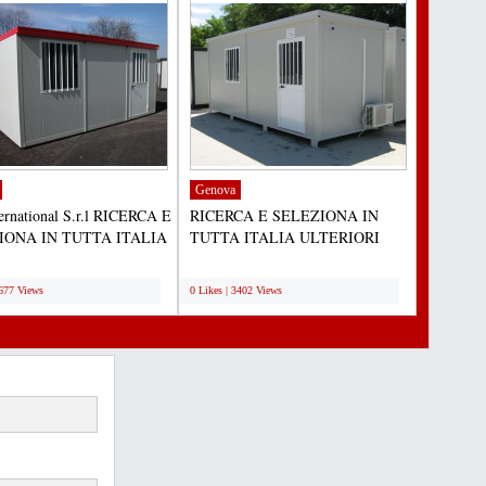
Genova
ernational S.r.l RICERCA E
RICERCA E SELEZIONA IN
IONA IN TUTTA ITALIA
TUTTA ITALIA ULTERIORI
ORI DEPOSITI PER...
DEPOSITI PER MONOBLOCCHI
;
ABITATIVI...
5677 Views
0 Likes | 3402 Views