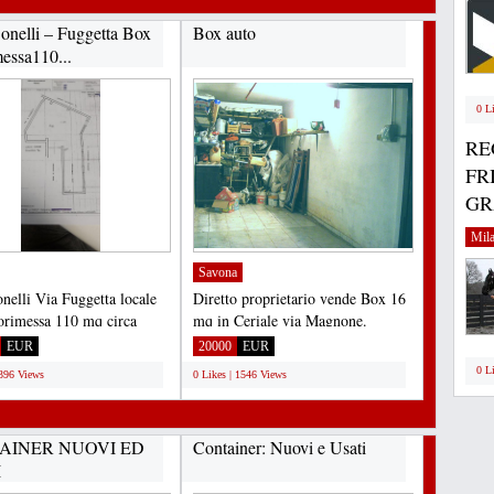
Bonelli – Fuggetta Box
Box auto
messa110...
0 L
RE
FR
GRA
Mil
Savona
onelli Via Fuggetta locale
Diretto proprietario vende Box 16
orimessa 110 mq circa
mq in Ceriale via Magnone.
nte accatastato...
Richiesta di 20000Euro...
EUR
20000
EUR
0 L
1396 Views
0 Likes | 1546 Views
AINER NUOVI ED
Container: Nuovi e Usati
I