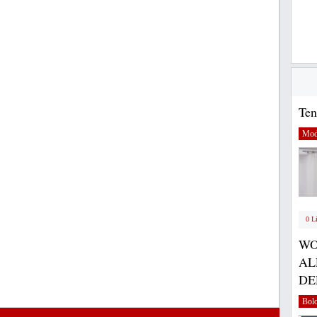
Ten
Mod
0 L
WO
AL
DE
Bol