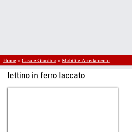
Home
»
Casa e Giardino
»
Mobili e Arredamento
lettino in ferro laccato