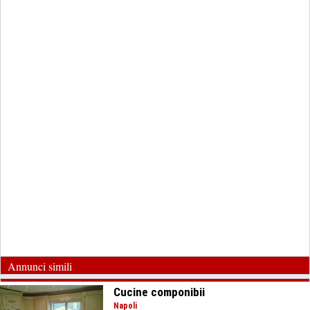
Annunci simili
Cucine componibii
Napoli